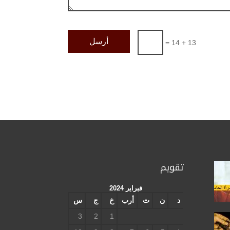
أرسل
=
13 + 14
تقويم
فبراير 2024
د
ن
ث
أرب
خ
ج
س
3
2
1