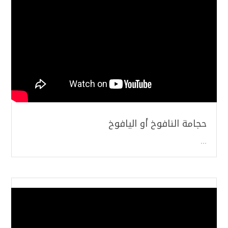
حجامة النافوخ أو اليافوخ
...