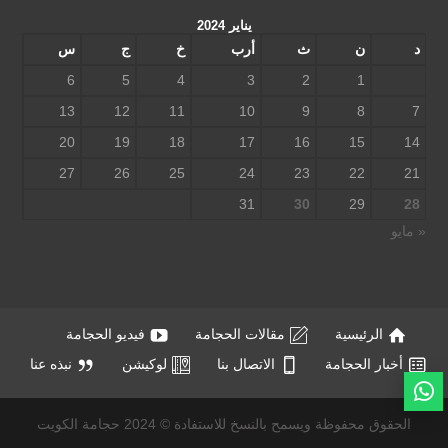
يناير 2024
د
ن
ث
أرب
خ
ج
س
6
5
4
3
2
1
13
12
11
10
9
8
7
20
19
18
17
16
15
14
27
26
25
24
23
22
21
31
30
29
28
« مايو
الرئيسية
مقالات الحجامة
فيديو الحجامة
أخبار الحجامة
الاتصال بنا
لوكيشن
نبذه عنا
الحقوق محفوظة ويسمح بالنسخ للاستفادة © 2024 حجامة الكويت