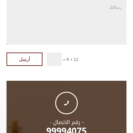
أرسل
=
12 + 8

- رقم الاتصال -
99994075