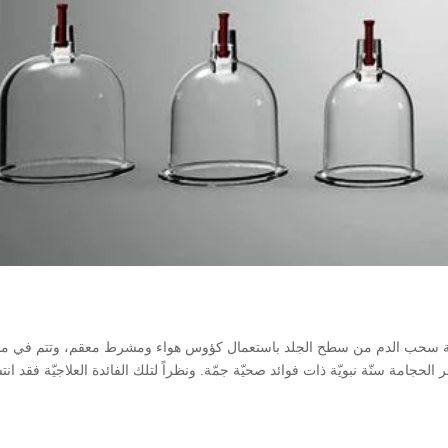
يّة سحب الدم من سطح الجلد باستعمال كؤوس هواء ومشرط معقم، وتتم في م
لحجامة سنّة نبويّة ذات فوائد صحيّة جمّة. ونظراً لتلك الفائدة العلاجيّة فقد ا