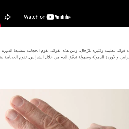
فوائد عظيمة وكثيرة للرّجال، ومن هذه الفوائد: تقوم الحجامة بتنشيط الدورة
الشرايين والأوردة الدمويّة وسهولة تدفّق الدم من خلال الشرايين. تقوم الحجامة 