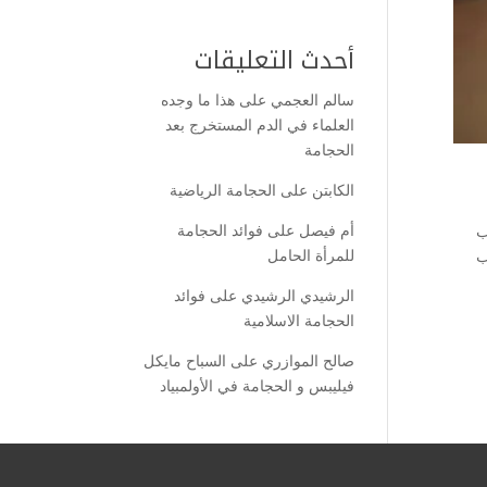
أحدث التعليقات
سالم العجمي
على
هذا ما وجده
العلماء في الدم المستخرج بعد
الحجامة
الكابتن
على
الحجامة الرياضية
أم فيصل
على
فوائد الحجامة
ب
للمرأة الحامل
ب
الرشيدي الرشيدي
على
فوائد
الحجامة الاسلامية
صالح الموازري
على
السباح مايكل
فيليبس و الحجامة في الأولمبياد