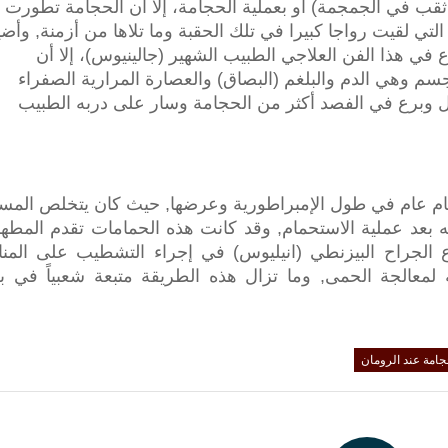
ل ثقب في الجمجمة) أو بعملية الحجامة، إلا أن الحجامة تطورت
التي لقيت رواجا كبيرا في تلك الحقبة وما تلاها من أزمنة, وأض
ع في هذا الفن العلاجي الطبيب الشهير (جالينيوس)، إلا أن
سم وهي الدم والبلغم (البصاق) والعصارة المرارية الصفراء
ّل وبرع في الفصد أكثر من الحجامة وسار على دربه الطبيب
رومان بالحجامة وكان يوجد (900) حمام عام في طول الإمبراطورية وعرضها, حيث كان يتخلص ال
 بعد عملية الاستحمام, وقد كانت هذه الحمامات تقدم المطه
رع الجراح البيزنطي (انيليوس) في إجراء التشطيب على المن
دغية لمعالجة الحمى, وما تزال هذه الطريقة متبعة شعبياً في 
جامة عند الرومان