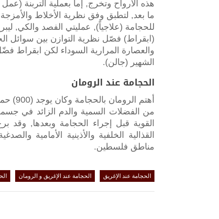
هذه الأرواح وتخرج, إما بعملية التربنة (عم
ما بعد, لتطبق وفق نظرية الأخلاط والأمزجة 
للحجامة (علاجياً), عمليتي الفصد والكي, ليبر
(ابقراط) فصّل نظرية التوازن بين سوائل الج
والعصارة المرارية السوداء لكن ابقراط فض
الشهير (جالن).
الحجامة عند الرومان
أهتم ال
من الفضلات السمية والدم الزائد في جسمه
القوية قبل إجراء الحجامة وبعدها, وقد ب
القذالية الخلفية والأذينية الأمامية والص
مناطق فلسطين.
الحجامة عند الإغريق
الحجامة عند الإغريق و الرومان
الح