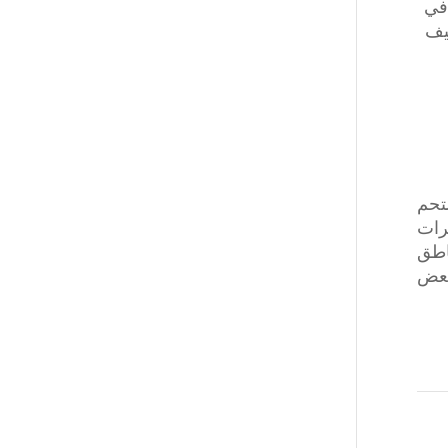
 في
يف
مستحم
رات
اطق
بعض