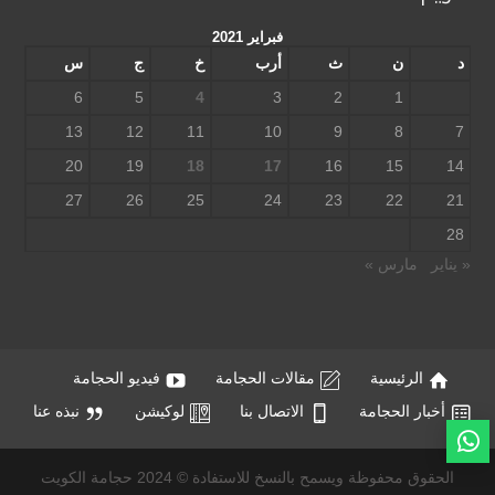
فبراير 2021
د
ن
ث
أرب
خ
ج
س
6
5
4
3
2
1
13
12
11
10
9
8
7
20
19
18
17
16
15
14
27
26
25
24
23
22
21
28
« يناير
مارس »
الرئيسية
مقالات الحجامة
فيديو الحجامة
أخبار الحجامة
الاتصال بنا
لوكيشن
نبذه عنا
الحقوق محفوظة ويسمح بالنسخ للاستفادة © 2024 حجامة الكويت