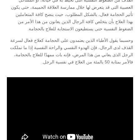
القذف من الضغوط النفسية التى تحيط به في حياته، أو المشاكل
العصبية التى قد يتعرض لها خلال ممارسة العلاقة الحميمة، حتى يكون
تأثير الحجامة فعال، بالشكل المطلوب، حيث ينصح كافة المتعاملين
بهذا العلاج بأن يتخلص كافة الرجال الذين يعانون من هذا الأمر من
الضغوط النفسية حتى يستطيعون الاستجابة للعلاج بالحجامة.
وحسبما يقول الأطباء الذين يعتمدون على الحجامة كعلاج فعال لسرعة
القذف لدى الرجال، فإن الهدوء النفسي والراحة النفسية إذا ما تملكت
الرجل الذى يعاني من هذا المرض، فإنه بات ممهدًا للعلاج بالحجامة،
فالأمر بمثابة 50 بالمئة من العلاج في نفسية الرجل.