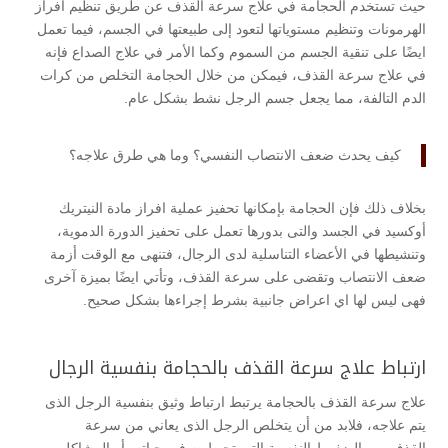
حيث تستخدم الحجامة في علاج سرعة القذف عن طريق تنظيم افراز
الهرمونات وتنظيم مستوياتها لتعود إلى طبيعتها في الجسم، فيما تعمل
ايضًا على تنقية الجسم من السموم وكما الأمر في علاج الصداع فإنه
في علاج سرعة القذف، فيمكن من خلال الحجامة التخلص من كرات
الدم التالفة، مما يجعل جسم الرجل نشط بشكل عام.
كيف يحدث ضعف الانتصاب النفسي؟ وما هي طرق علاجه؟
بخلاف ذلك فإن الحجامة بإمكانها تحفيز عملية افراز مادة النيتريك
أوكسيد في الجسد والتى بدورها تعمل على تحفيز الدورة الدموية،
وتنشيطها في الأعضاء التناسلية لدى الرجال، فتنهى مع الوقت أزمة
ضعف الانتصاب وتقضى على سرعة القذف، وتأتي ايضًا بميزة آخرى
فهى ليس لها اي اعراض جانبية بشرط إجراءها بشكل صحيح.
ارتباط علاج سرعة القذف بالحجامة بنفسية الرجال
علاج سرعة القذف بالحجامة يرتبط ارتباط وثيق بنفسية الرجل الذى
يتم علاجه، فلابد من أن يتخلص الرجل الذى يعاني من سرعة